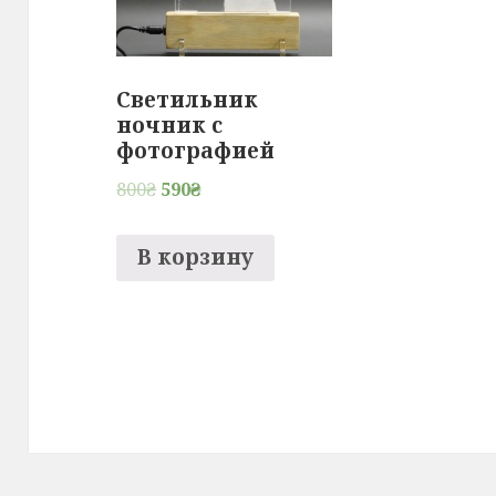
Светильник
ночник с
фотографией
800
₴
590
₴
В корзину